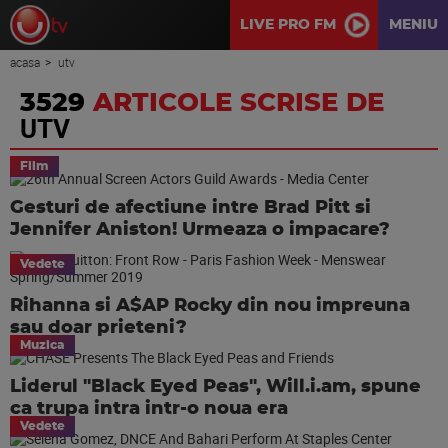
LIVE PRO FM
MENIU
acasa
utv
3529
ARTICOLE SCRISE DE
UTV
Film
Gesturi de afectiune intre Brad Pitt si
Jennifer Aniston! Urmeaza o impacare?
Vedete
Rihanna si A$AP Rocky din nou impreuna
sau doar prieteni?
Muzica
Liderul "Black Eyed Peas", Will.i.am, spune
ca trupa intra intr-o noua era
Vedete