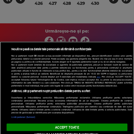
426
427
428
429
430
Urmărește-ne și pe:
Nouă ne pasă ca datele tale personale să rămână confidențiale
Noi și partenerii noștri
30
stocăm și/sau accesăm informații pe dispozitivul dvs., precum identificatorii cookie unici pentru
prelucrarea datelor cu caracter personal. Puteți accepta sau gestiona alegerile dvs. făcând clic mai jos sau în orice moment,
Copyright © 2026 / DIGI ROMANIA S.A.
pe pagina cu politica de confidențialitate. Aceste alegeri vor fi raportate partenerilor noștri și nu vă vor afecta navigarea.
Arhiva
Comunicate de presă
Politica de confidentialitate
Termeni
Noi si partenerii nostri (retelele de socializare si agentiile de publicitate partenere, precum si furnizorii nostri de servicii de
date analitice) prelucram date pentru a permite website-ului sa functioneze, pentru a personaliza continutul si anunturile
si conditii
Gestionați preferințele
|
Contact/Info
Codul etic
publicitare afisate in functie de interesele si/sau profilul dvs., pentru a va oferi functionalitati aferente retelelor de socializare
si pentru a analiza traficul pe website. Beneficiati de drepturile prevazute de art. 15-22 din GDPR in legatura cu prelucrarea
datelor cu caracter personal. Aceste drepturi pot fi exercitate prin modalitatea indicata
aici
. Prin click pe “ACCEPT TOATE”,
acceptati folosirea tuturor Tehnologiilor de tip Cookie, care implica inclusiv acceptul dvs. cu privire la stocarea/accesarea
informatiilor de catre Vendor-ii cu care colaboram. Prin click pe “VREAU SA MODIFIC SETARILE INDIVIDUAL” puteti schimba
preferintele in mod individual, mai putin cele legate de cookie strict necesare pentru functionarea website-ului.
Atât noi, cât și partenerii noștri prelucrăm datele pentru a oferi:
Dezvoltarea și îmbunătățirea serviciilor. Măsurarea performanței reclamelor. Utilizarea profilurilor pentru selectarea
conținutului personalizat. Stocarea și/sau accesarea informațiilor de pe un dispozitiv. Crearea profilurilor de conținut
personalizat. Utilizarea profilurilor pentru selectarea publicității personalizate. Crearea profilurilor pentru publicitate
personalizată. Măsurarea performanței conținutului. Înțelegerea publicului prin statistici sau combinații de date din surse
diferite. Utilizarea datelor limitate pentru a selecta conținutul. Utilizarea de date limitate pentru a selecta publicitatea. Date
precise de geolocație și identificarea prin scanarea dispozitivului.
Listă parteneri (furnizori)
ACCEPT TOATE