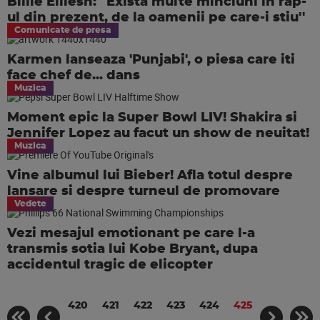
Billie Eiliesh: ''Exista multe minciuni in rap-
ul din prezent, de la oamenii pe care-i stiu''
Comunicate de presa
Karmen lanseaza 'Punjabi', o piesa care iti
face chef de... dans
Muzica
Moment epic la Super Bowl LIV! Shakira si
Jennifer Lopez au facut un show de neuitat!
Muzica
Vine albumul lui Bieber! Afla totul despre
lansare si despre turneul de promovare
Vedete
Vezi mesajul emotionant pe care l-a
transmis sotia lui Kobe Bryant, dupa
accidentul tragic de elicopter
420
421
422
423
424
425