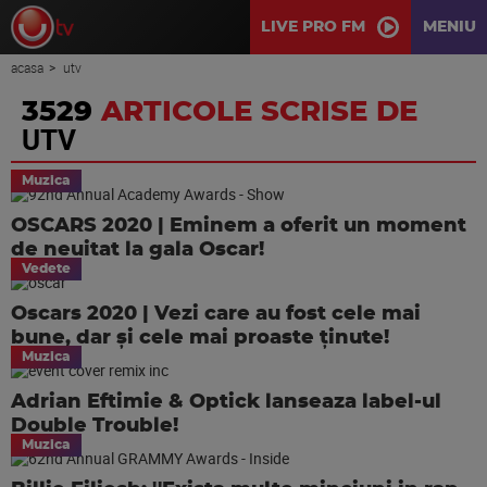
LIVE PRO FM
MENIU
acasa
utv
3529
ARTICOLE SCRISE DE
UTV
Muzica
OSCARS 2020 | Eminem a oferit un moment
de neuitat la gala Oscar!
Vedete
Oscars 2020 | Vezi care au fost cele mai
bune, dar și cele mai proaste ținute!
Muzica
Adrian Eftimie & Optick lanseaza label-ul
Double Trouble!
Muzica