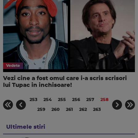
Vedete
Vezi cine a fost omul care i-a scris scrisori
lui Tupac in inchisoare!
253
254
255
256
257
258
259
260
261
262
263
Ultimele stiri