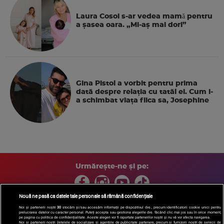
Laura Cosoi s-ar vedea mamǎ pentru
a şasea oara. „Mi-aș mai dori”
Gina Pistol a vorbit pentru prima
dată despre relația cu tatăl ei. Cum i-
a schimbat viața fiica sa, Josephine
Urmărește-ne și pe:
Nouă ne pasă ca datele tale personale să rămână confidențiale
Noi și partenerii noștri
30
stocăm și/sau accesăm informații pe dispozitivul dvs., precum identificatorii cookie unici pentru
prelucrarea datelor cu caracter personal. Puteți accepta sau gestiona alegerile dvs. făcând clic mai jos sau în orice moment,
Copyright © 2026 / DIGI ROMANIA S.A.
pe pagina cu politica de confidențialitate. Aceste alegeri vor fi raportate partenerilor noștri și nu vă vor afecta navigarea.
Arhiva
Comunicate de presă
Politica de confidentialitate
Termeni
Noi si partenerii nostri (retelele de socializare si agentiile de publicitate partenere, precum si furnizorii nostri de servicii de