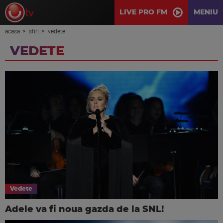
LIVE PRO FM
MENIU
acasa
stiri
vedete
VEDETE
Vedete
Adele va fi noua gazda de la SNL!