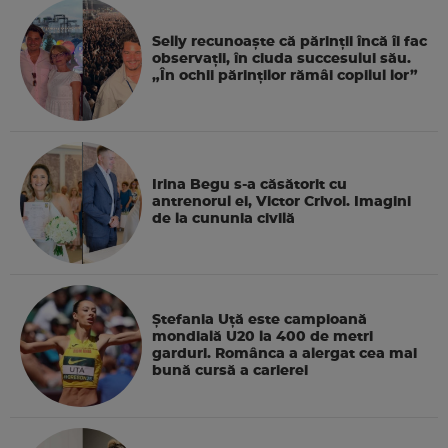
Selly recunoaște că părinții încă îi fac
observații, în ciuda succesului său.
„În ochii părinților rămâi copilul lor”
Irina Begu s-a căsătorit cu
antrenorul ei, Victor Crivoi. Imagini
de la cununia civilă
Ștefania Uță este campioană
mondială U20 la 400 de metri
garduri. Românca a alergat cea mai
bună cursă a carierei