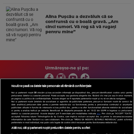
Alina Pușcău a dezvăluit că se
confruntă cu o boală gravă. „Am
cinci tumori. Vă rog să vă rugați
pentru mine”
Urmărește-ne și pe:
Nouă ne pasă ca datele tale personale să rămână confidențiale
Noi și partenerii noștri
30
stocăm și/sau accesăm informații pe dispozitivul dvs., precum identificatorii cookie unici pentru
prelucrarea datelor cu caracter personal. Puteți accepta sau gestiona alegerile dvs. făcând clic mai jos sau în orice moment,
Copyright © 2026 / DIGI ROMANIA S.A.
pe pagina cu politica de confidențialitate. Aceste alegeri vor fi raportate partenerilor noștri și nu vă vor afecta navigarea.
Arhiva
Comunicate de presă
Politica de confidentialitate
Termeni
Noi si partenerii nostri (retelele de socializare si agentiile de publicitate partenere, precum si furnizorii nostri de servicii de
date analitice) prelucram date pentru a permite website-ului sa functioneze, pentru a personaliza continutul si anunturile
si conditii
Gestionați preferințele
|
Contact/Info
Codul etic
publicitare afisate in functie de interesele si/sau profilul dvs., pentru a va oferi functionalitati aferente retelelor de socializare
si pentru a analiza traficul pe website. Beneficiati de drepturile prevazute de art. 15-22 din GDPR in legatura cu prelucrarea
datelor cu caracter personal. Aceste drepturi pot fi exercitate prin modalitatea indicata
aici
. Prin click pe “ACCEPT TOATE”,
acceptati folosirea tuturor Tehnologiilor de tip Cookie, care implica inclusiv acceptul dvs. cu privire la stocarea/accesarea
informatiilor de catre Vendor-ii cu care colaboram. Prin click pe “VREAU SA MODIFIC SETARILE INDIVIDUAL” puteti schimba
preferintele in mod individual, mai putin cele legate de cookie strict necesare pentru functionarea website-ului.
Atât noi, cât și partenerii noștri prelucrăm datele pentru a oferi: