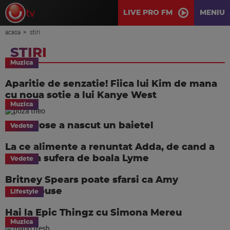
LIVE PRO FM
MENIU
acasa
stiri
STIRI
Muzica
Aparitie de senzatie! Fiica lui Kim de mana
cu noua sotie a lui Kanye West
Muzica
Theo Rose a nascut un baietel
Vedete
La ce alimente a renuntat Adda, de cand a
aflat ca sufera de boala Lyme
Vedete
Britney Spears poate sfarsi ca Amy
Winehouse
Lifestyle
Hai la Epic Thingz cu Simona Mereu
Muzica