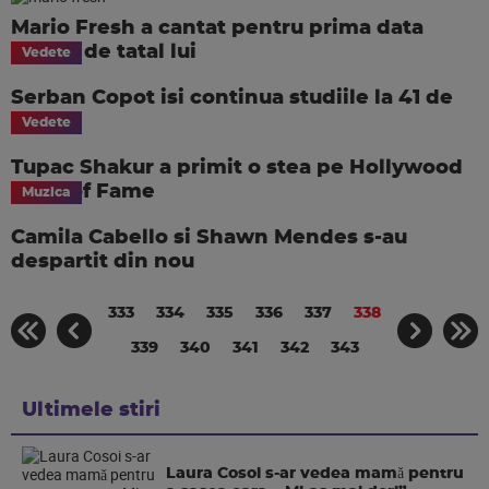
Mario Fresh a cantat pentru prima data
alaturi de tatal lui
Vedete
Serban Copot isi continua studiile la 41 de
ani
Vedete
Tupac Shakur a primit o stea pe Hollywood
Walk of Fame
Muzica
Camila Cabello si Shawn Mendes s-au
despartit din nou
333
334
335
336
337
338
339
340
341
342
343
Ultimele stiri
Laura Cosoi s-ar vedea mamǎ pentru