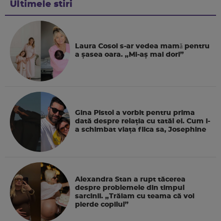
Ultimele stiri
Laura Cosoi s-ar vedea mamǎ pentru
a şasea oara. „Mi-aș mai dori”
Gina Pistol a vorbit pentru prima
dată despre relația cu tatăl ei. Cum i-
a schimbat viața fiica sa, Josephine
Alexandra Stan a rupt tăcerea
despre problemele din timpul
sarcinii. „Trăiam cu teama că voi
pierde copilul”