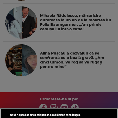
Mihaela Rădulescu, mărturisire
dureroasă la un an de la moartea lui
Felix Baumgartner. „Am primit
cenușa lui într-o cutie”
Alina Pușcău a dezvăluit că se
confruntă cu o boală gravă. „Am
cinci tumori. Vă rog să vă rugați
pentru mine”
Urmărește-ne și pe:
Nouă ne pasă ca datele tale personale să rămână confidențiale