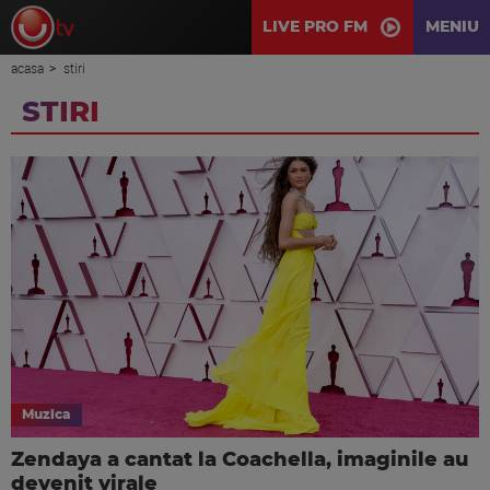
LIVE PRO FM
MENIU
acasa
stiri
STIRI
Muzica
Zendaya a cantat la Coachella, imaginile au
devenit virale