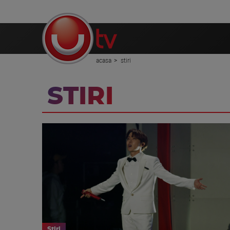
acasa
stiri
STIRI
Stiri