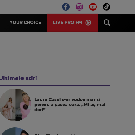
LIVE PRO FM
YOUR CHOICE
Ultimele stiri
Laura Cosoi s-ar vedea mamǎ
pentru a şasea oara. „Mi-aș mai
dori”