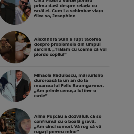
Gina Pistol a vorbit pentru
prima dată despre relația cu
tatăl ei. Cum i-a schimbat viața
fiica sa, Josephine
Alexandra Stan a rupt tăcerea
despre problemele din timpul
sarcinii. „Trăiam cu teama că voi
pierde copilul”
Mihaela Rădulescu, mărturisire
dureroasă la un an de la
moartea lui Felix Baumgartner.
„Am primit cenușa lui într-o
cutie”
Alina Pușcău a dezvăluit că se
confruntă cu o boală gravă.
„Am cinci tumori. Vă rog să vă
rugați pentru mine”