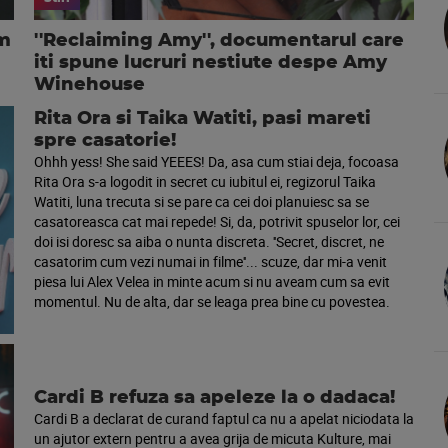
um
''Reclaiming Amy'', documentarul care
iti spune lucruri nestiute despe Amy
Winehouse
Rita Ora si Taika Watiti, pasi mareti
spre casatorie!
Ohhh yess! She said YEEES! Da, asa cum stiai deja, focoasa
Rita Ora s-a logodit in secret cu iubitul ei, regizorul Taika
Watiti, luna trecuta si se pare ca cei doi planuiesc sa se
casatoreasca cat mai repede! Si, da, potrivit spuselor lor, cei
doi isi doresc sa aiba o nunta discreta. ''Secret, discret, ne
casatorim cum vezi numai in filme''... scuze, dar mi-a venit
piesa lui Alex Velea in minte acum si nu aveam cum sa evit
momentul. Nu de alta, dar se leaga prea bine cu povestea.
Cardi B refuza sa apeleze la o dadaca!
Cardi B a declarat de curand faptul ca nu a apelat niciodata la
un ajutor extern pentru a avea grija de micuta Kulture, mai