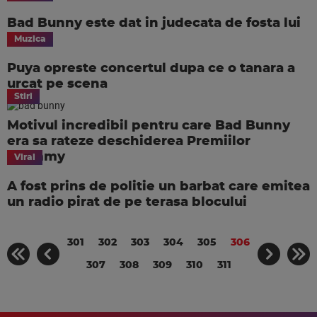
Bad Bunny este dat in judecata de fosta lui
iubita
Muzica
Puya opreste concertul dupa ce o tanara a
urcat pe scena
Stiri
Motivul incredibil pentru care Bad Bunny
era sa rateze deschiderea Premiilor
Grammy
Viral
A fost prins de politie un barbat care emitea
un radio pirat de pe terasa blocului
301
302
303
304
305
306
307
308
309
310
311