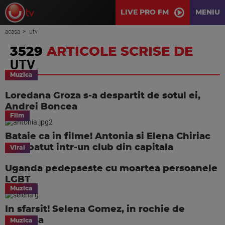
LIVE PRO FM
MENIU
acasa
utv
3529
ARTICOLE SCRISE DE
UTV
Muzica
Loredana Groza s-a despartit de sotul ei,
Andrei Boncea
Film
Bataie ca in filme! Antonia si Elena Chiriac
s-au batut intr-un club din capitala
Viral
Uganda pedepseste cu moartea persoanele
LGBT
Muzica
In sfarsit! Selena Gomez, in rochie de
mireasa
Muzica