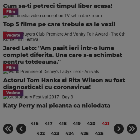
Cum sa-ti petreci timpul liber acasa!
Film
Top 5 filme pe care trebuie sa le vezi!
Vedete
Jared Leto: ''Am pasit ieri intr-o lume
complet diferita. Una care s-a schimbat
pentru totdeauna.''
Film
Actorul Tom Hanks si Rita Wilson au fost
diagnosticati cu coronavirus!
Vedete
Katy Perry mai picanta ca niciodata
416
417
418
419
420
421
422
423
424
425
426