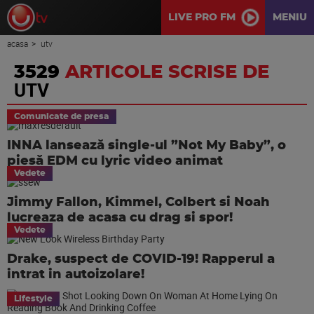
LIVE PRO FM
MENIU
acasa
utv
3529
ARTICOLE SCRISE DE
UTV
Comunicate de presa
INNA lansează single-ul ”Not My Baby”, o
piesă EDM cu lyric video animat
Vedete
Jimmy Fallon, Kimmel, Colbert si Noah
lucreaza de acasa cu drag si spor!
Vedete
Drake, suspect de COVID-19! Rapperul a
intrat in autoizolare!
Lifestyle