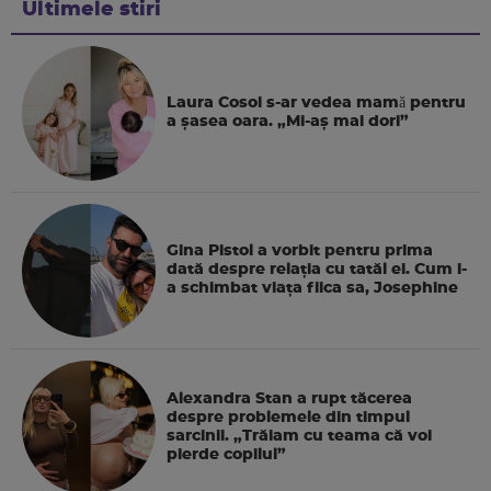
Ultimele stiri
Laura Cosoi s-ar vedea mamǎ pentru
a şasea oara. „Mi-aș mai dori”
Gina Pistol a vorbit pentru prima
dată despre relația cu tatăl ei. Cum i-
a schimbat viața fiica sa, Josephine
Alexandra Stan a rupt tăcerea
despre problemele din timpul
sarcinii. „Trăiam cu teama că voi
pierde copilul”