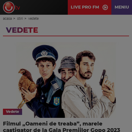
LIVE PRO FM
MENIU
acasa
stiri
vedete
VEDETE
Vedete
Filmul „Oameni de treaba”, marele
castigator de la Gala Premiilor Gopo 2023