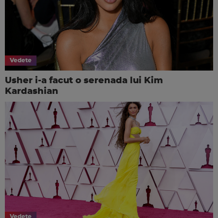
Vedete
Usher i-a facut o serenada lui Kim
Kardashian
Vedete