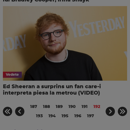
lui Bradley Cooper, Irina Shayk
Vedete
Ed Sheeran a surprins un fan care-i
interpreta piesa la metrou (VIDEO)
187
188
189
190
191
192
193
194
195
196
197