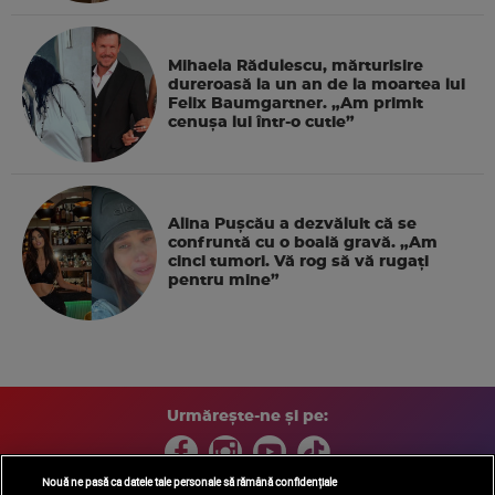
Mihaela Rădulescu, mărturisire
dureroasă la un an de la moartea lui
Felix Baumgartner. „Am primit
cenușa lui într-o cutie”
Alina Pușcău a dezvăluit că se
confruntă cu o boală gravă. „Am
cinci tumori. Vă rog să vă rugați
pentru mine”
Urmărește-ne și pe:
Nouă ne pasă ca datele tale personale să rămână confidențiale