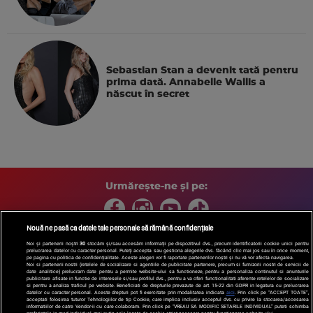
Sebastian Stan a devenit tată pentru
prima dată. Annabelle Wallis a
născut în secret
Urmărește-ne și pe:
Nouă ne pasă ca datele tale personale să rămână confidențiale
Noi și partenerii noștri
30
stocăm și/sau accesăm informații pe dispozitivul dvs., precum identificatorii cookie unici pentru
prelucrarea datelor cu caracter personal. Puteți accepta sau gestiona alegerile dvs. făcând clic mai jos sau în orice moment,
Copyright © 2026 / DIGI ROMANIA S.A.
pe pagina cu politica de confidențialitate. Aceste alegeri vor fi raportate partenerilor noștri și nu vă vor afecta navigarea.
Arhiva
Comunicate de presă
Politica de confidentialitate
Termeni
Noi si partenerii nostri (retelele de socializare si agentiile de publicitate partenere, precum si furnizorii nostri de servicii de
date analitice) prelucram date pentru a permite website-ului sa functioneze, pentru a personaliza continutul si anunturile
si conditii
Gestionați preferințele
|
Contact/Info
Codul etic
publicitare afisate in functie de interesele si/sau profilul dvs., pentru a va oferi functionalitati aferente retelelor de socializare
si pentru a analiza traficul pe website. Beneficiati de drepturile prevazute de art. 15-22 din GDPR in legatura cu prelucrarea
datelor cu caracter personal. Aceste drepturi pot fi exercitate prin modalitatea indicata
aici
. Prin click pe “ACCEPT TOATE”,
acceptati folosirea tuturor Tehnologiilor de tip Cookie, care implica inclusiv acceptul dvs. cu privire la stocarea/accesarea
informatiilor de catre Vendor-ii cu care colaboram. Prin click pe “VREAU SA MODIFIC SETARILE INDIVIDUAL” puteti schimba
preferintele in mod individual, mai putin cele legate de cookie strict necesare pentru functionarea website-ului.