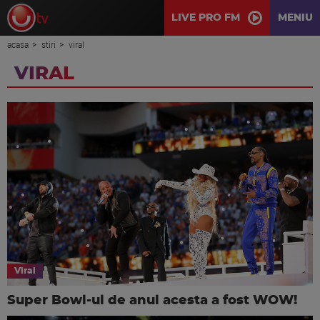
LIVE PRO FM
MENIU
acasa
stiri
viral
VIRAL
Viral
Super Bowl-ul de anul acesta a fost WOW!