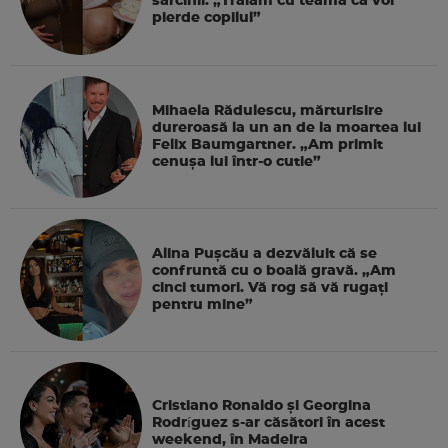
sarcinii. „Trăiam cu teama că voi
pierde copilul”
Mihaela Rădulescu, mărturisire
dureroasă la un an de la moartea lui
Felix Baumgartner. „Am primit
cenușa lui într-o cutie”
Alina Pușcău a dezvăluit că se
confruntă cu o boală gravă. „Am
cinci tumori. Vă rog să vă rugați
pentru mine”
Cristiano Ronaldo și Georgina
Rodríguez s-ar căsători în acest
weekend, în Madeira