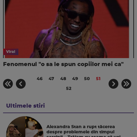
Viral
Fenomenul "o sa le spun copiilor mei ca"
46
47
48
49
50
51
52
Ultimele stiri
Alexandra Stan a rupt tăcerea
despre problemele din timpul