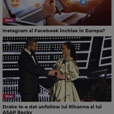
Viral
Instagram si Facebook inchise in Europa?
Viral
Drake le-a dat unfollow lui Rihanna si lui
A$AP Rocky