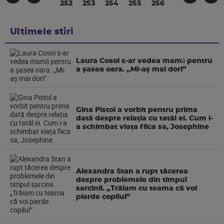
252
253
254
255
256
Ultimele stiri
Laura Cosoi s-ar vedea mamǎ pentru
a şasea oara. „Mi-aș mai dori”
Gina Pistol a vorbit pentru prima
dată despre relația cu tatăl ei. Cum i-
a schimbat viața fiica sa, Josephine
Alexandra Stan a rupt tăcerea
despre problemele din timpul
sarcinii. „Trăiam cu teama că voi
pierde copilul”