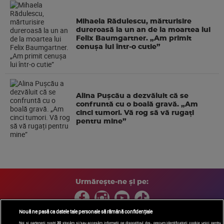
Mihaela Rădulescu, mărturisire
dureroasă la un an de la moartea lui
Felix Baumgartner. „Am primit
cenușa lui într-o cutie”
Alina Pușcău a dezvăluit că se
confruntă cu o boală gravă. „Am
cinci tumori. Vă rog să vă rugați
pentru mine”
Urmărește-ne și pe:
Nouă ne pasă ca datele tale personale să rămână confidențiale
Noi și partenerii noștri
30
stocăm și/sau accesăm informații pe dispozitivul dvs., precum identificatorii cookie unici pentru