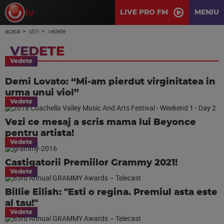
LIVE PRO FM
MENIU
acasa
stiri
vedete
VEDETE
Vedete
Demi Lovato: “Mi-am pierdut virginitatea in
urma unui viol”
Vedete
Vezi ce mesaj a scris mama lui Beyonce
pentru artista!
Vedete
Castigatorii Premiilor Grammy 2021!
Vedete
Billie Eilish: "Esti o regina. Premiul asta este
al tau!"
Vedete